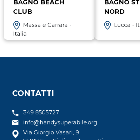
BAGNO BEACH
BAGNO ST
CLUB
NORD
Massa e Carrara -
Lucca - It
Italia
CONTATTI
349 8505727
info@handysuperabile.org
Via Giorgio Vasari, 9