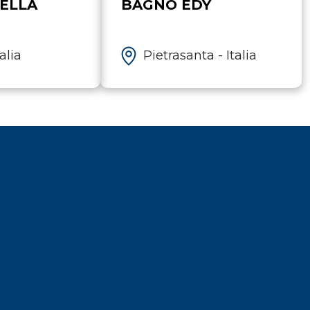
ELLA
BAGNO EDY
alia
Pietrasanta - Italia