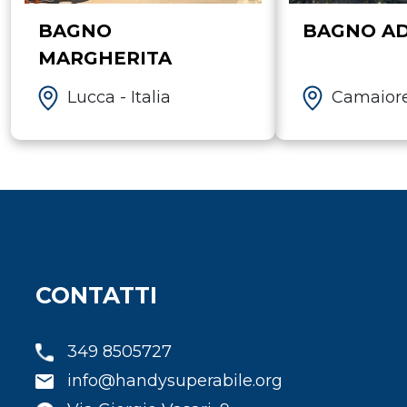
BAGNO
BAGNO A
MARGHERITA
Lucca - Italia
Camaiore 
CONTATTI
349 8505727
info@handysuperabile.org