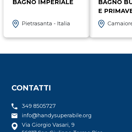
BAGNO IMPERIALE
BAGNO B
E PRIMAV
Pietrasanta - Italia
Camaiore 
CONTATTI
349 8505727
info@handysuperabile.org
Via Giorgio Vasari, 9