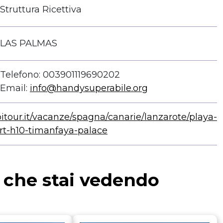
Struttura Ricettiva
LAS PALMAS
Telefono: 003901119690202
Email:
info@handysuperabile.org
pitour.it/vacanze/spagna/canarie/lanzarote/playa-
rt-h10-timanfaya-palace
a che stai vedendo