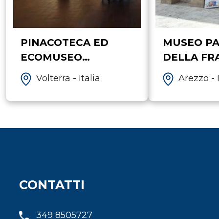
PINACOTECA ED
MUSEO P
ECOMUSEO
DELLA FR
DELL'ALABASTRO -
- AREZZO
Volterra - Italia
Arezzo - I
VOLTERRA
CONTATTI
349 8505727