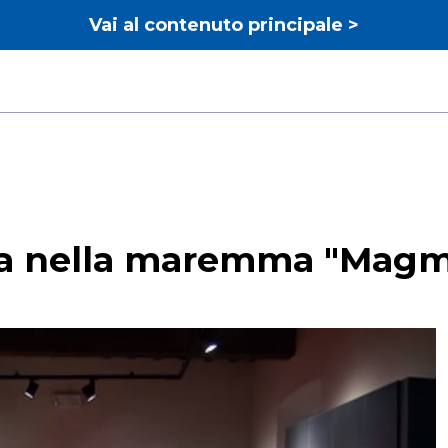
Vai al contenuto principale >
sa nella maremma "Magma"